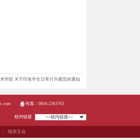
术学院 关于印发学生日常行为规范的通知
c.com
传真：0816-2363763
校内链接
==校内链接==
：
晴美互动