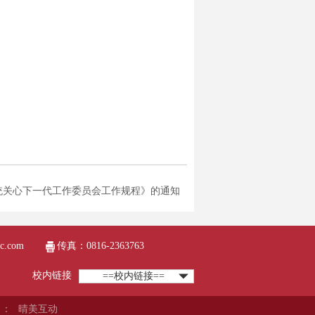
统关心下一代工作委员会工作规程》的通知
c.com
传真：0816-2363763
校内链接
==校内链接==
：
晴美互动